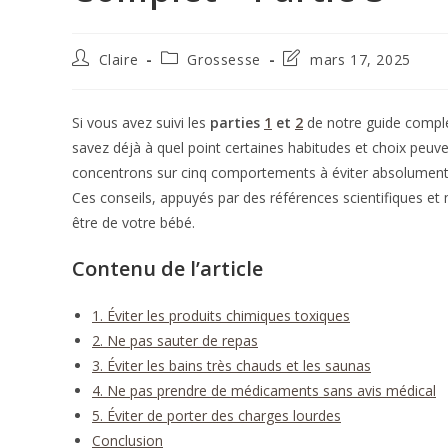
Auteur/autrice
Post
Dernière
Claire
Grossesse
mars 17, 2025
de
category:
modification
la
de
publication :
la
Si vous avez suivi les
parties
1
et
2
de notre guide comple
publication :
savez déjà à quel point certaines habitudes et choix peuv
concentrons sur cinq comportements à éviter absolument p
Ces conseils, appuyés par des références scientifiques et
être de votre bébé.
Contenu de l’article
1. Éviter les produits chimiques toxiques
2. Ne pas sauter de repas
3. Éviter les bains très chauds et les saunas
4. Ne pas prendre de médicaments sans avis médical
5. Éviter de porter des charges lourdes
Conclusion