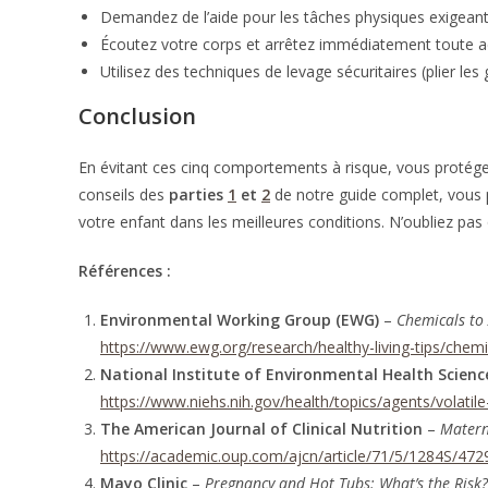
Demandez de l’aide pour les tâches physiques exigean
Écoutez votre corps et arrêtez immédiatement toute act
Utilisez des techniques de levage sécuritaires (plier le
Conclusion
En évitant ces cinq comportements à risque, vous protége
conseils des
parties
1
et
2
de notre guide complet, vous p
votre enfant dans les meilleures conditions. N’oubliez pa
Références :
Environmental Working Group (EWG)
–
Chemicals to
https://www.ewg.org/research/healthy-living-tips/chem
National Institute of Environmental Health Scienc
https://www.niehs.nih.gov/health/topics/agents/volati
The American Journal of Clinical Nutrition
–
Matern
https://academic.oup.com/ajcn/article/71/5/1284S/47
Mayo Clinic
–
Pregnancy and Hot Tubs: What’s the Risk?