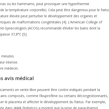
aunas ou les hammams, peut provoquer une hyperthermie
de la température corporelle). Cela peut être dangereux pour le fœtu
ature élevée peut perturber le développement des organes et
risques de malformations congénitales [4]. L’American College of
and Gynecologists (ACOG) recommande d’éviter les bains dont la
passe 37,8°C [5].
5 minutes.
eur intense.
tre médecin.
s avis médical
aments en vente libre peuvent être contre-indiqués pendant la
tains composés, comme l’ibuprofène ou certains décongestionnants,
ser le placenta et affecter le développement du fœtus. Par exemple,
iée dans
JAMA Pediatrics
a montré que la prise de paracétamol