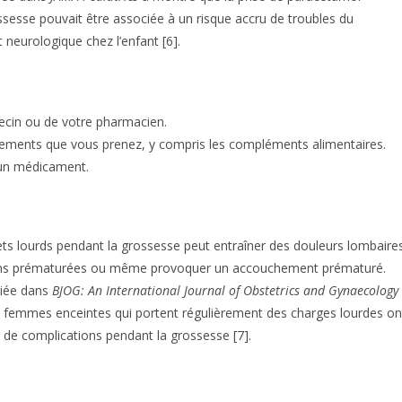
ssesse pouvait être associée à un risque accru de troubles du
neurologique chez l’enfant [6].
ecin ou de votre pharmacien.
itements que vous prenez, y compris les compléments alimentaires.
 un médicament.
ets lourds pendant la grossesse peut entraîner des douleurs lombaire
ons prématurées ou même provoquer un accouchement prématuré.
liée dans
BJOG: An International Journal of Obstetrics and Gynaecology
 femmes enceintes qui portent régulièrement des charges lourdes on
 de complications pendant la grossesse [7].