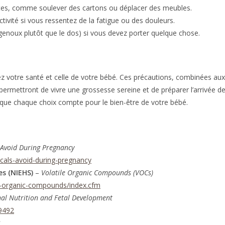
tes, comme soulever des cartons ou déplacer des meubles.
ivité si vous ressentez de la fatigue ou des douleurs.
s genoux plutôt que le dos) si vous devez porter quelque chose.
z votre santé et celle de votre bébé. Ces précautions, combinées aux
ermettront de vivre une grossesse sereine et de préparer l’arrivée d
s que chaque choix compte pour le bien-être de votre bébé.
 Avoid During Pregnancy
icals-avoid-during-pregnancy
es (NIEHS)
–
Volatile Organic Compounds (VOCs)
le-organic-compounds/index.cfm
al Nutrition and Fetal Development
29492